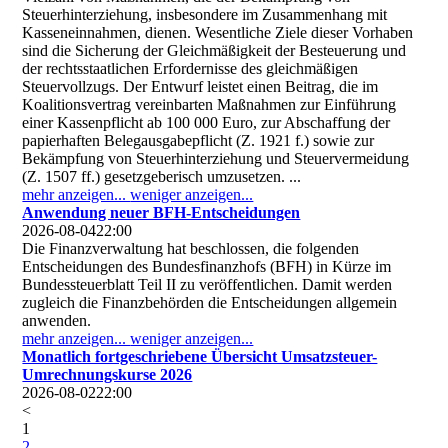
Steuerhinterziehung, insbesondere im Zusammenhang mit
Kasseneinnahmen, dienen. Wesentliche Ziele dieser Vorhaben
sind die Sicherung der Gleichmäßigkeit der Besteuerung und
der rechtsstaatlichen Erfordernisse des gleichmäßigen
Steuervollzugs. Der Entwurf leistet einen Beitrag, die im
Koalitionsvertrag vereinbarten Maßnahmen zur Einführung
einer Kassenpflicht ab 100 000 Euro, zur Abschaffung der
papierhaften Belegausgabepflicht (Z. 1921 f.) sowie zur
Bekämpfung von Steuerhinterziehung und Steuervermeidung
(Z. 1507 ff.) gesetzgeberisch umzusetzen. ...
mehr anzeigen...
weniger anzeigen...
Anwendung neuer BFH-Entscheidungen
2026-08-04
22:00
Die Finanzverwaltung hat beschlossen, die folgenden
Entscheidungen des Bundesfinanzhofs (BFH) in Kürze im
Bundessteuerblatt Teil II zu veröffentlichen. Damit werden
zugleich die Finanzbehörden die Entscheidungen allgemein
anwenden.
mehr anzeigen...
weniger anzeigen...
Monatlich fortgeschriebene Übersicht Umsatzsteuer-
Umrechnungskurse 2026
2026-08-02
22:00
<
1
2